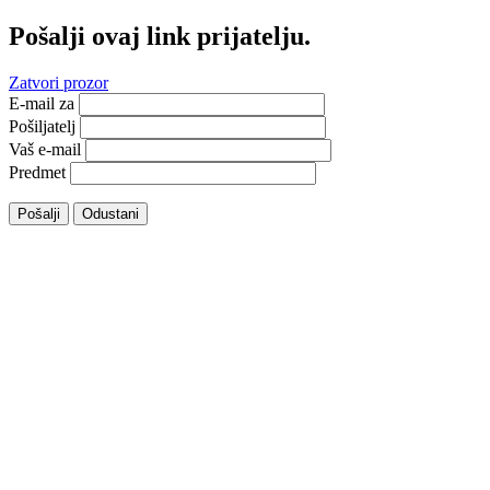
Pošalji ovaj link prijatelju.
Zatvori prozor
E-mail za
Pošiljatelj
Vaš e-mail
Predmet
Pošalji
Odustani