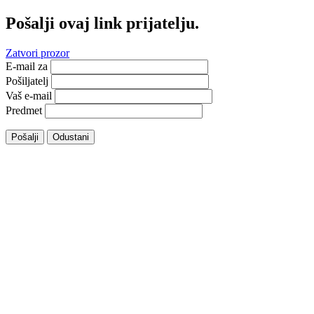
Pošalji ovaj link prijatelju.
Zatvori prozor
E-mail za
Pošiljatelj
Vaš e-mail
Predmet
Pošalji
Odustani