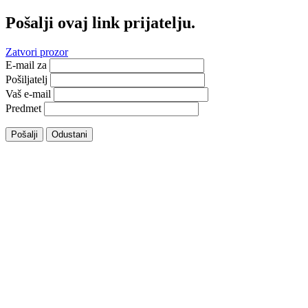
Pošalji ovaj link prijatelju.
Zatvori prozor
E-mail za
Pošiljatelj
Vaš e-mail
Predmet
Pošalji
Odustani