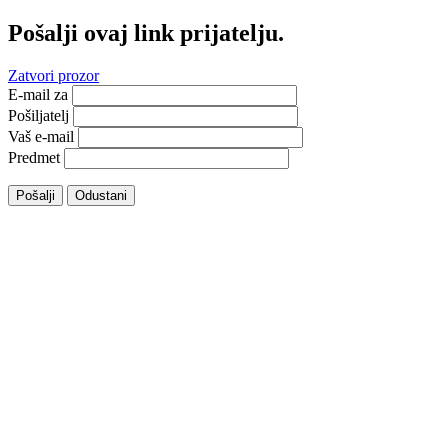
Pošalji ovaj link prijatelju.
Zatvori prozor
E-mail za
Pošiljatelj
Vaš e-mail
Predmet
Pošalji
Odustani