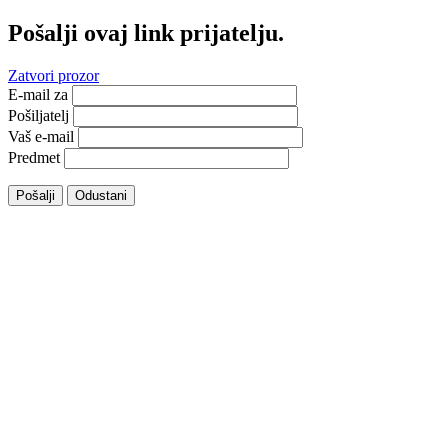
Pošalji ovaj link prijatelju.
Zatvori prozor
E-mail za
Pošiljatelj
Vaš e-mail
Predmet
Pošalji
Odustani