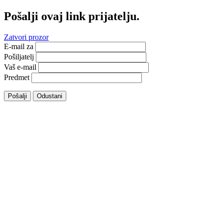
Pošalji ovaj link prijatelju.
Zatvori prozor
E-mail za
Pošiljatelj
Vaš e-mail
Predmet
Pošalji
Odustani