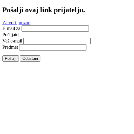
Pošalji ovaj link prijatelju.
Zatvori prozor
E-mail za
Pošiljatelj
Vaš e-mail
Predmet
Pošalji
Odustani