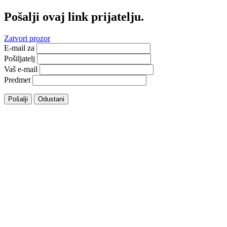
Pošalji ovaj link prijatelju.
Zatvori prozor
E-mail za
Pošiljatelj
Vaš e-mail
Predmet
Pošalji
Odustani