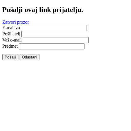
Pošalji ovaj link prijatelju.
Zatvori prozor
E-mail za
Pošiljatelj
Vaš e-mail
Predmet
Pošalji
Odustani