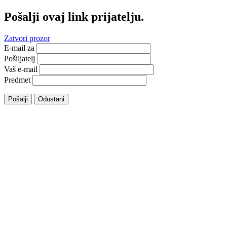
Pošalji ovaj link prijatelju.
Zatvori prozor
E-mail za
Pošiljatelj
Vaš e-mail
Predmet
Pošalji
Odustani