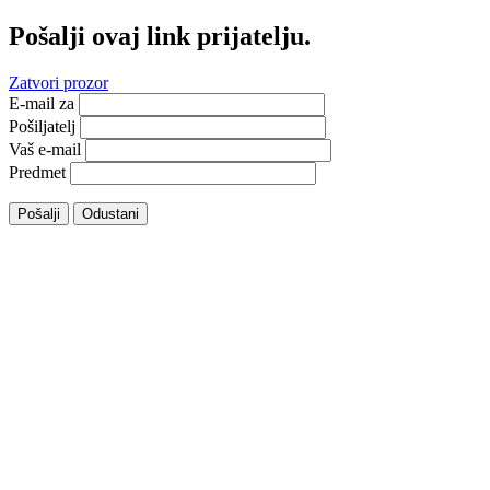
Pošalji ovaj link prijatelju.
Zatvori prozor
E-mail za
Pošiljatelj
Vaš e-mail
Predmet
Pošalji
Odustani