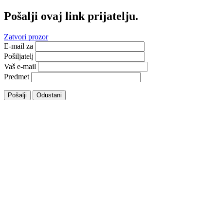
Pošalji ovaj link prijatelju.
Zatvori prozor
E-mail za
Pošiljatelj
Vaš e-mail
Predmet
Pošalji
Odustani