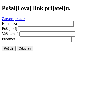
Pošalji ovaj link prijatelju.
Zatvori prozor
E-mail za
Pošiljatelj
Vaš e-mail
Predmet
Pošalji
Odustani