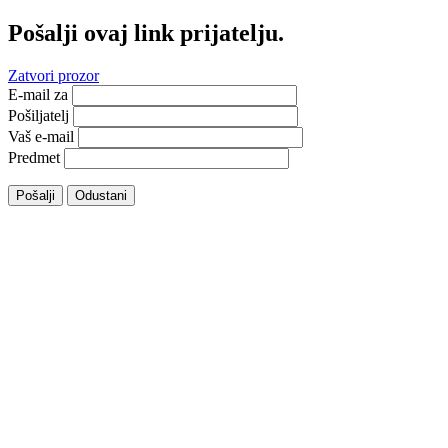
Pošalji ovaj link prijatelju.
Zatvori prozor
E-mail za
Pošiljatelj
Vaš e-mail
Predmet
Pošalji
Odustani