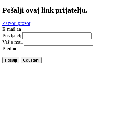
Pošalji ovaj link prijatelju.
Zatvori prozor
E-mail za
Pošiljatelj
Vaš e-mail
Predmet
Pošalji
Odustani