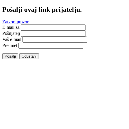
Pošalji ovaj link prijatelju.
Zatvori prozor
E-mail za
Pošiljatelj
Vaš e-mail
Predmet
Pošalji
Odustani