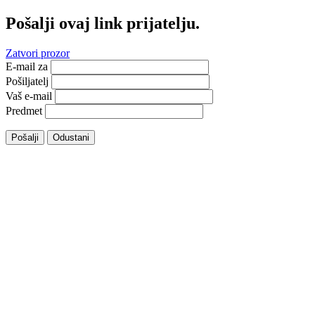
Pošalji ovaj link prijatelju.
Zatvori prozor
E-mail za
Pošiljatelj
Vaš e-mail
Predmet
Pošalji
Odustani