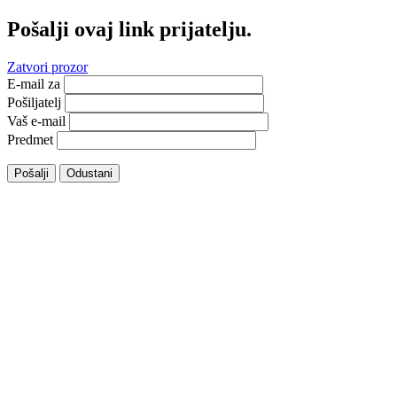
Pošalji ovaj link prijatelju.
Zatvori prozor
E-mail za
Pošiljatelj
Vaš e-mail
Predmet
Pošalji
Odustani