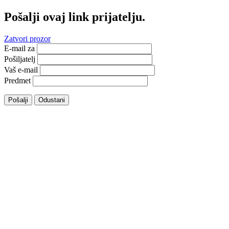
Pošalji ovaj link prijatelju.
Zatvori prozor
E-mail za
Pošiljatelj
Vaš e-mail
Predmet
Pošalji
Odustani