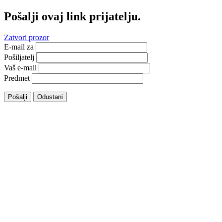
Pošalji ovaj link prijatelju.
Zatvori prozor
E-mail za
Pošiljatelj
Vaš e-mail
Predmet
Pošalji
Odustani