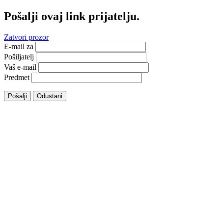
Pošalji ovaj link prijatelju.
Zatvori prozor
E-mail za
Pošiljatelj
Vaš e-mail
Predmet
Pošalji
Odustani