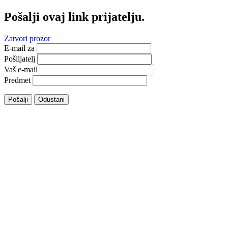
Pošalji ovaj link prijatelju.
Zatvori prozor
E-mail za
Pošiljatelj
Vaš e-mail
Predmet
Pošalji
Odustani