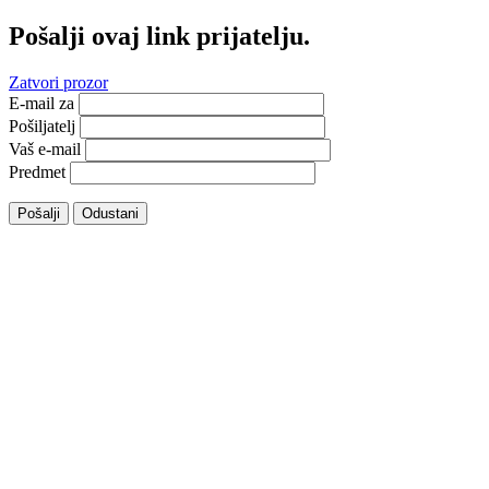
Pošalji ovaj link prijatelju.
Zatvori prozor
E-mail za
Pošiljatelj
Vaš e-mail
Predmet
Pošalji
Odustani