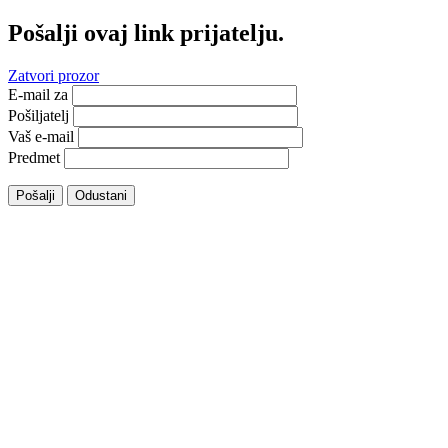
Pošalji ovaj link prijatelju.
Zatvori prozor
E-mail za
Pošiljatelj
Vaš e-mail
Predmet
Pošalji
Odustani