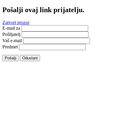
Pošalji ovaj link prijatelju.
Zatvori prozor
E-mail za
Pošiljatelj
Vaš e-mail
Predmet
Pošalji
Odustani