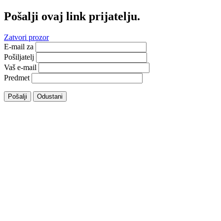
Pošalji ovaj link prijatelju.
Zatvori prozor
E-mail za
Pošiljatelj
Vaš e-mail
Predmet
Pošalji
Odustani