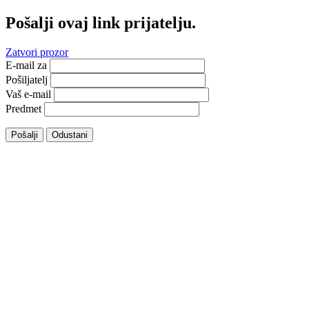
Pošalji ovaj link prijatelju.
Zatvori prozor
E-mail za
Pošiljatelj
Vaš e-mail
Predmet
Pošalji
Odustani