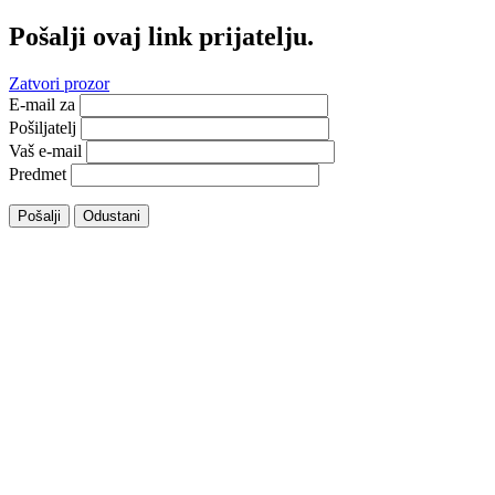
Pošalji ovaj link prijatelju.
Zatvori prozor
E-mail za
Pošiljatelj
Vaš e-mail
Predmet
Pošalji
Odustani