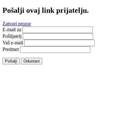
Pošalji ovaj link prijatelju.
Zatvori prozor
E-mail za
Pošiljatelj
Vaš e-mail
Predmet
Pošalji
Odustani