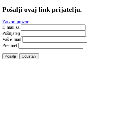
Pošalji ovaj link prijatelju.
Zatvori prozor
E-mail za
Pošiljatelj
Vaš e-mail
Predmet
Pošalji
Odustani