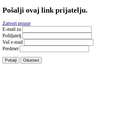
Pošalji ovaj link prijatelju.
Zatvori prozor
E-mail za
Pošiljatelj
Vaš e-mail
Predmet
Pošalji
Odustani