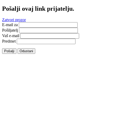
Pošalji ovaj link prijatelju.
Zatvori prozor
E-mail za
Pošiljatelj
Vaš e-mail
Predmet
Pošalji
Odustani