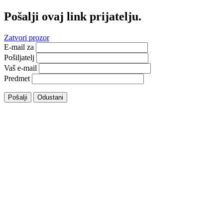
Pošalji ovaj link prijatelju.
Zatvori prozor
E-mail za
Pošiljatelj
Vaš e-mail
Predmet
Pošalji
Odustani