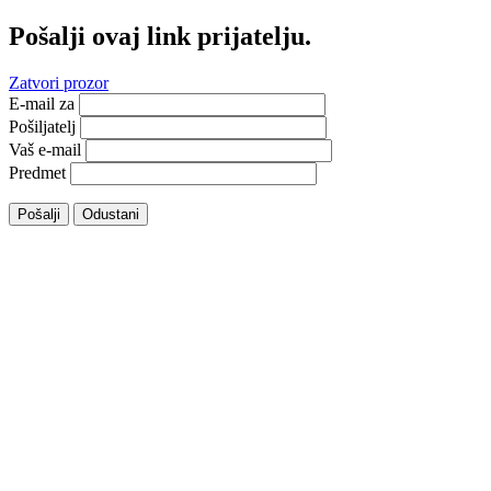
Pošalji ovaj link prijatelju.
Zatvori prozor
E-mail za
Pošiljatelj
Vaš e-mail
Predmet
Pošalji
Odustani