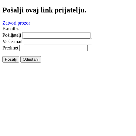
Pošalji ovaj link prijatelju.
Zatvori prozor
E-mail za
Pošiljatelj
Vaš e-mail
Predmet
Pošalji
Odustani