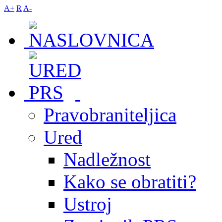
A+
R
A-
Pravobraniteljica
Ured
Nadležnost
Kako se obratiti?
Ustroj