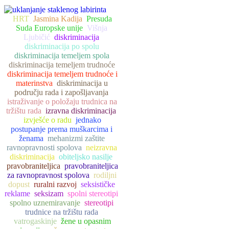
HRT
Jasmina Kadija
Presuda
Suda Europske unije
Višnja
Ljubičić
diskriminacija
diskriminacija po spolu
diskriminacija temeljem spola
diskriminacija temeljem trudnoće
diskriminacija temeljem trudnoće i
materinstva
diskriminacija u
području rada i zapošljavanja
istraživanje o položaju trudnica na
tržištu rada
izravna diskriminacija
izvješće o radu
jednako
postupanje prema muškarcima i
ženama
mehanizmi zaštite
ravnopravnosti spolova
neizravna
diskriminacija
obiteljsko nasilje
pravobraniteljica
pravobraniteljica
za ravnopravnost spolova
rodiljni
dopust
ruralni razvoj
seksističke
reklame
seksizam
spolni stereotipi
spolno uznemiravanje
stereotipi
trudnice na tržištu rada
vatrogaskinje
žene u opasnim