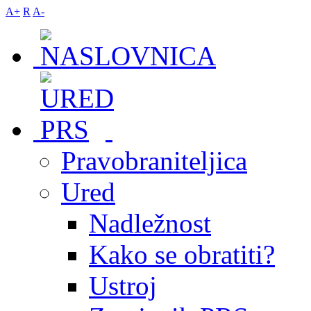
A+
R
A-
Pravobraniteljica
Ured
Nadležnost
Kako se obratiti?
Ustroj