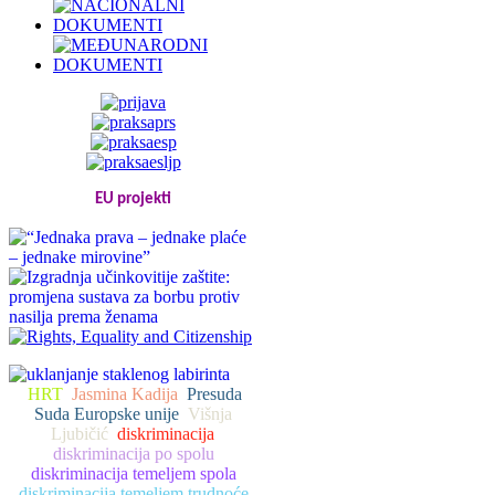
EU projekti
HRT
Jasmina Kadija
Presuda
Suda Europske unije
Višnja
Ljubičić
diskriminacija
diskriminacija po spolu
diskriminacija temeljem spola
diskriminacija temeljem trudnoće