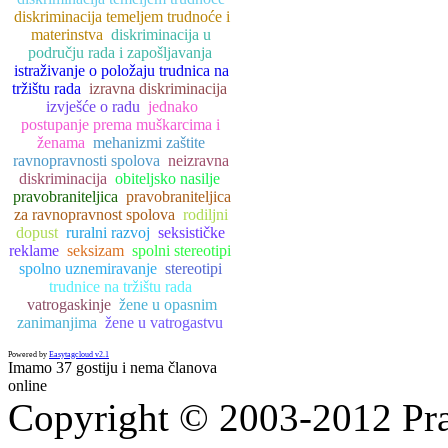
diskriminacija temeljem trudnoće i
materinstva
diskriminacija u
području rada i zapošljavanja
istraživanje o položaju trudnica na
tržištu rada
izravna diskriminacija
izvješće o radu
jednako
postupanje prema muškarcima i
ženama
mehanizmi zaštite
ravnopravnosti spolova
neizravna
diskriminacija
obiteljsko nasilje
pravobraniteljica
pravobraniteljica
za ravnopravnost spolova
rodiljni
dopust
ruralni razvoj
seksističke
reklame
seksizam
spolni stereotipi
spolno uznemiravanje
stereotipi
trudnice na tržištu rada
vatrogaskinje
žene u opasnim
zanimanjima
žene u vatrogastvu
Powered by
Easytagcloud v2.1
Imamo 37 gostiju i nema članova
online
Copyright © 2003-2012 Prav