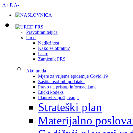
A+
R
A-
Pravobraniteljica
Ured
Nadležnost
Kako se obratiti?
Ustroj
Zamjenik PRS
Akti ureda
Mjere za vrijeme epidemije Covid-19
Zaštita osobnih podataka
Pravo na pristup informacijama
Etički kodeks
Planovi zapošljavanja
Strateški plan
Materijalno poslova