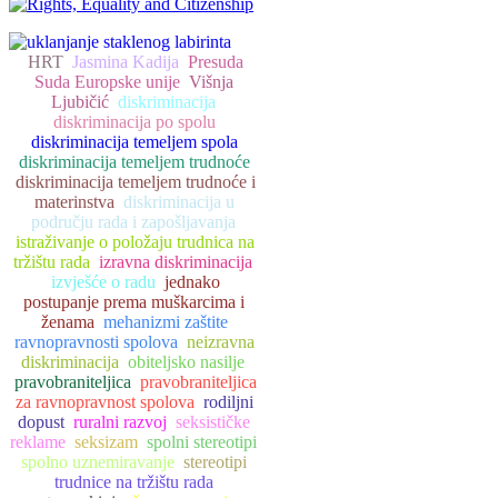
HRT
Jasmina Kadija
Presuda
Suda Europske unije
Višnja
Ljubičić
diskriminacija
diskriminacija po spolu
diskriminacija temeljem spola
diskriminacija temeljem trudnoće
diskriminacija temeljem trudnoće i
materinstva
diskriminacija u
području rada i zapošljavanja
istraživanje o položaju trudnica na
tržištu rada
izravna diskriminacija
izvješće o radu
jednako
postupanje prema muškarcima i
ženama
mehanizmi zaštite
ravnopravnosti spolova
neizravna
diskriminacija
obiteljsko nasilje
pravobraniteljica
pravobraniteljica
za ravnopravnost spolova
rodiljni
dopust
ruralni razvoj
seksističke
reklame
seksizam
spolni stereotipi
spolno uznemiravanje
stereotipi
trudnice na tržištu rada