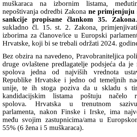
muškaraca na izbornim listama, međut
nepoštivanja odredbi Zakona
ne primjenjuju 
sankcije propisane člankom 35. Zakona
sukladno čl. 15. st. 2. Zakona, primjenjivat
izborima za članove/ice u Europski parlamen
Hrvatske, koji bi se trebali održati 2024. godin
Bez obzira na navedeno, Pravobraniteljica poli
druge ovlaštene predlagatelje podsjeća da je
spolova jedna od najviših vrednota usta
Republike Hrvatske i jedno od temeljnih na
unije, te ih stoga poziva da u skladu s t
kandidacijskim listama poštuju načelo r
spolova. Hrvatska u trenutnom saziv
parlamenta, nakon Finske i Irske, ima najv
među svojim zastupnicima/ama u Europsko
55% (6 žena i 5 muškaraca).