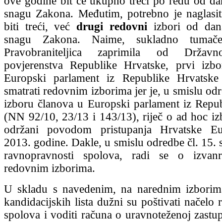
ove godine bit će ukupno treći po redu od da
snagu Zakona. Međutim, potrebno je naglasi
biti treći, već
drugi redovni
izbori od dan
snagu Zakona. Naime, sukladno tumače
Pravobraniteljica zaprimila od Držav
povjerenstva Republike Hrvatske, prvi izbo
Europski parlament iz Republike Hrvatsk
smatrati redovnim izborima jer je, u smislu od
izboru članova u Europski parlament iz Repu
(NN 92/10, 23/13 i 143/13), riječ o ad hoc iz
održani povodom pristupanja Hrvatske Eu
2013. godine. Dakle, u smislu odredbe čl. 15. 
ravnopravnosti spolova, radi se o izvan
redovnim izborima.
U skladu s navedenim, na narednim izborima
kandidacijskih lista dužni su poštivati načelo
spolova i voditi računa o uravnoteženoj zastup