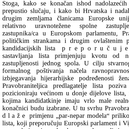
Stoga, kako se konačan ishod nadolazećih
prepustio slučaju, i kako bi Hrvatska i nadal
drugim zemljama članicama Europske unij
relativno uravnotežene spolne zastuplje
zastupnika/ca u Europskom parlamentu, Prav
političkim strankama i drugim ovlaštenim p
kandidacijskih lista p r e p o r u č u j 
sastavljanja lista primjenjuju kvotu od
zastupljenosti jednog spola. U cilju stvar
formalnog poštivanja načela ravnopravno
izbjegavanja hijerarhijske podređenosti že
Pravobraniteljica predlagatelje lista pozi
pozicioniraju većinom u donje dijelove lista, 
kojima kandidatkinje imaju vrlo male real
konačnici budu izabrane. U tu svrhu Pravobran
d l a ž e primjenu „par-nepar modela“ priliko
lista, koji preporučuju Europski parlament i V