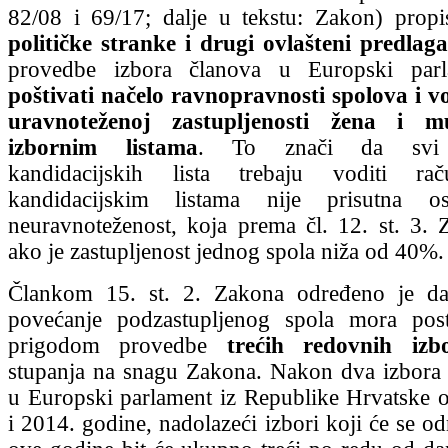
82/08 i 69/17; dalje u tekstu: Zakon) prop
političke stranke i drugi ovlašteni predlagat
provedbe izbora članova u Europski par
poštivati načelo ravnopravnosti spolova i v
uravnoteženoj zastupljenosti žena i 
izbornim listama
. To znači da svi pr
kandidacijskih lista trebaju voditi 
kandidacijskim listama nije prisutna os
neuravnoteženost, koja prema čl. 12. st. 3. 
ako je zastupljenost jednog spola niža od 40%.
Člankom 15. st. 2. Zakona određeno je d
povećanje podzastupljenog spola mora posti
prigodom provedbe
trećih redovnih izb
stupanja na snagu Zakona. Nakon dva izbora 
u Europski parlament iz Republike Hrvatske 
i 2014. godine, nadolazeći izbori koji će se od