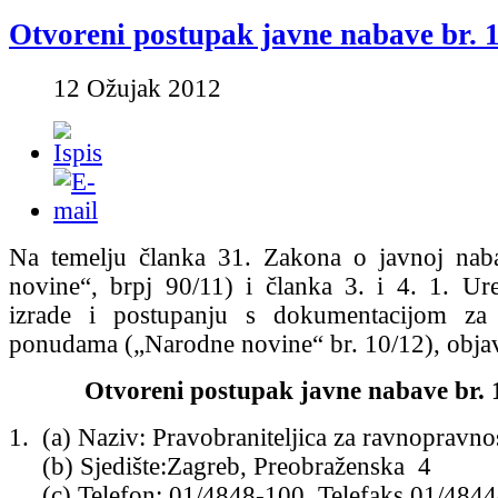
Otvoreni postupak javne nabave br. 
12 Ožujak 2012
Na temelju članka 31. Zakona o javnoj nab
novine“, brpj 90/11) i članka 3. i 4. 1. U
izrade i postupanju s dokumentacijom za
ponudama („Narodne novine“ br. 10/12), obja
Otvoreni postupak javne nabave br. 
1. (a) Naziv: Pravobraniteljica za ravnopravno
(b) Sjedište:Zagreb, Preobraženska 4
(c) Telefon: 01/4848-100 Telefaks 01/484