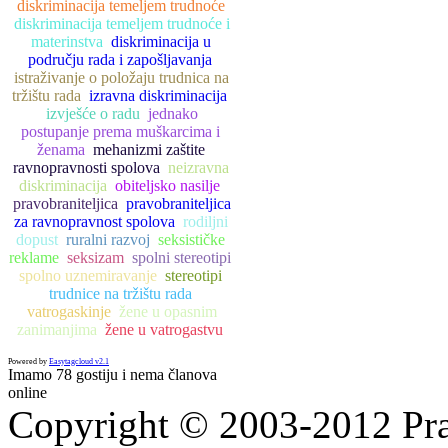
diskriminacija temeljem trudnoće
diskriminacija temeljem trudnoće i
materinstva
diskriminacija u
području rada i zapošljavanja
istraživanje o položaju trudnica na
tržištu rada
izravna diskriminacija
izvješće o radu
jednako
postupanje prema muškarcima i
ženama
mehanizmi zaštite
ravnopravnosti spolova
neizravna
diskriminacija
obiteljsko nasilje
pravobraniteljica
pravobraniteljica
za ravnopravnost spolova
rodiljni
dopust
ruralni razvoj
seksističke
reklame
seksizam
spolni stereotipi
spolno uznemiravanje
stereotipi
trudnice na tržištu rada
vatrogaskinje
žene u opasnim
zanimanjima
žene u vatrogastvu
Powered by
Easytagcloud v2.1
Imamo 78 gostiju i nema članova
online
Copyright © 2003-2012 Prav