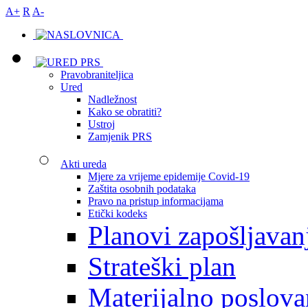
A+
R
A-
Pravobraniteljica
Ured
Nadležnost
Kako se obratiti?
Ustroj
Zamjenik PRS
Akti ureda
Mjere za vrijeme epidemije Covid-19
Zaštita osobnih podataka
Pravo na pristup informacijama
Etički kodeks
Planovi zapošljavan
Strateški plan
Materijalno poslova