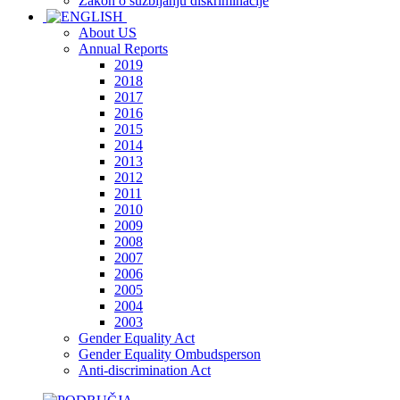
Zakon o suzbijanju diskriminacije
About US
Annual Reports
2019
2018
2017
2016
2015
2014
2013
2012
2011
2010
2009
2008
2007
2006
2005
2004
2003
Gender Equality Act
Gender Equality Ombudsperson
Anti-discrimination Act