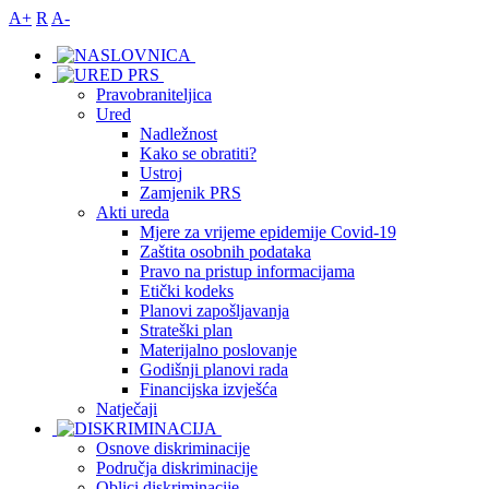
A+
R
A-
Pravobraniteljica
Ured
Nadležnost
Kako se obratiti?
Ustroj
Zamjenik PRS
Akti ureda
Mjere za vrijeme epidemije Covid-19
Zaštita osobnih podataka
Pravo na pristup informacijama
Etički kodeks
Planovi zapošljavanja
Strateški plan
Materijalno poslovanje
Godišnji planovi rada
Financijska izvješća
Natječaji
Osnove diskriminacije
Područja diskriminacije
Oblici diskriminacije