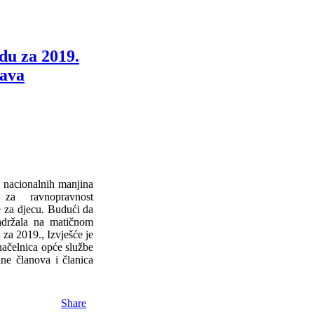
adu za 2019.
rava
 nacionalnih manjina
za ravnopravnost
ce za djecu. Budući da
zadržala na matičnom
 za 2019., Izvješće je
načelnica opće službe
ne članova i članica
Share