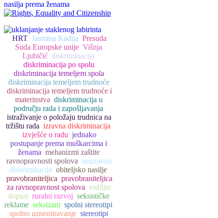
HRT
Jasmina Kadija
Presuda
Suda Europske unije
Višnja
Ljubičić
diskriminacija
diskriminacija po spolu
diskriminacija temeljem spola
diskriminacija temeljem trudnoće
diskriminacija temeljem trudnoće i
materinstva
diskriminacija u
području rada i zapošljavanja
istraživanje o položaju trudnica na
tržištu rada
izravna diskriminacija
izvješće o radu
jednako
postupanje prema muškarcima i
ženama
mehanizmi zaštite
ravnopravnosti spolova
neizravna
diskriminacija
obiteljsko nasilje
pravobraniteljica
pravobraniteljica
za ravnopravnost spolova
rodiljni
dopust
ruralni razvoj
seksističke
reklame
seksizam
spolni stereotipi
spolno uznemiravanje
stereotipi