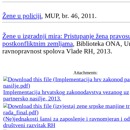
Žene u policiji
, MUP, br. 46, 2011.
Žene u izgradnji mira: Pristupanje žena pravos
postkonfliktnim zemljama
, Biblioteka ONA, U
ravnopravnost spolova Vlade RH, 2013.
Attachments:
Implementacija hrvatskog zakonodavstva vezanog uz
partnersko nasilje, 2013.
(Ne)jednakosti šansi za zaposlenje i ravnomjeran i od
društveni razvitak RH