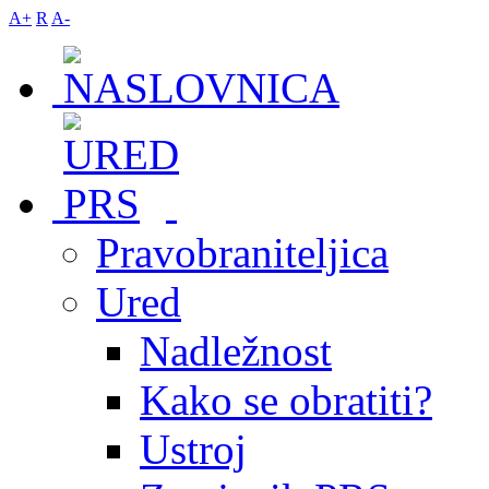
A+
R
A-
Pravobraniteljica
Ured
Nadležnost
Kako se obratiti?
Ustroj