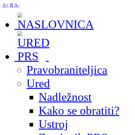
A+
R
A-
Pravobraniteljica
Ured
Nadležnost
Kako se obratiti?
Ustroj