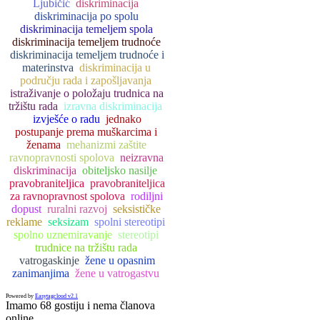
Ljubičić
diskriminacija
diskriminacija po spolu
diskriminacija temeljem spola
diskriminacija temeljem trudnoće
diskriminacija temeljem trudnoće i
materinstva
diskriminacija u
području rada i zapošljavanja
istraživanje o položaju trudnica na
tržištu rada
izravna diskriminacija
izvješće o radu
jednako
postupanje prema muškarcima i
ženama
mehanizmi zaštite
ravnopravnosti spolova
neizravna
diskriminacija
obiteljsko nasilje
pravobraniteljica
pravobraniteljica
za ravnopravnost spolova
rodiljni
dopust
ruralni razvoj
seksističke
reklame
seksizam
spolni stereotipi
spolno uznemiravanje
stereotipi
trudnice na tržištu rada
vatrogaskinje
žene u opasnim
zanimanjima
žene u vatrogastvu
Powered by
Easytagcloud v2.1
Imamo 68 gostiju i nema članova
online