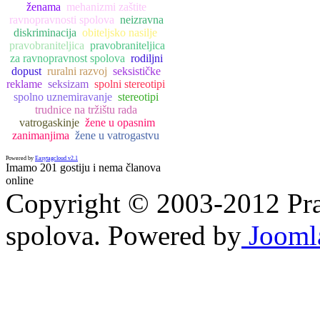
ženama
mehanizmi zaštite
ravnopravnosti spolova
neizravna
diskriminacija
obiteljsko nasilje
pravobraniteljica
pravobraniteljica
za ravnopravnost spolova
rodiljni
dopust
ruralni razvoj
seksističke
reklame
seksizam
spolni stereotipi
spolno uznemiravanje
stereotipi
trudnice na tržištu rada
vatrogaskinje
žene u opasnim
zanimanjima
žene u vatrogastvu
Powered by
Easytagcloud v2.1
Imamo 201 gostiju i nema članova
online
Copyright © 2003-2012 Prav
spolova. Powered by
Jooml