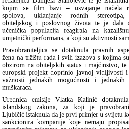
redateljica Danijela Stanojević te je istaknul
kojim se film bavi – usvajanje načela r
spolova, uklanjanje rodnih stereotipa, 
obiteljskog i poslovnog života te je dala 
učenička populacija reagirala na kazališn
umjetnički performans, a koji su aktivnosti sa
Pravobraniteljica se dotaknula pravnih asp
žena na tržištu rada i svih izazova s kojima s
obzirom na obiteljskih status i majčinstvo, te
europski projekt doprinio javnoj vidljivosti 
važnosti jednakih mogućnosti i jednakih
muškaraca.
Urednica emisije Vlatka Kalinić dotaknu
islandskog zakona, za koji je pravobranit
Ljubičić istaknula da je prvi primjer u svijetu k
sankcionira kompanije koje nemaju propisan