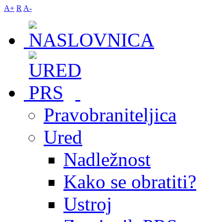
A+
R
A-
Pravobraniteljica
Ured
Nadležnost
Kako se obratiti?
Ustroj