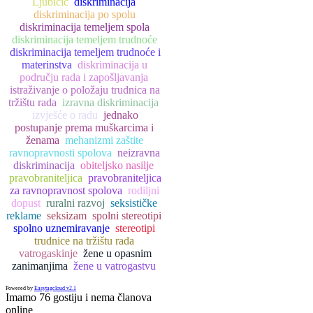
Ljubičić
diskriminacija
diskriminacija po spolu
diskriminacija temeljem spola
diskriminacija temeljem trudnoće
diskriminacija temeljem trudnoće i
materinstva
diskriminacija u
području rada i zapošljavanja
istraživanje o položaju trudnica na
tržištu rada
izravna diskriminacija
izvješće o radu
jednako
postupanje prema muškarcima i
ženama
mehanizmi zaštite
ravnopravnosti spolova
neizravna
diskriminacija
obiteljsko nasilje
pravobraniteljica
pravobraniteljica
za ravnopravnost spolova
rodiljni
dopust
ruralni razvoj
seksističke
reklame
seksizam
spolni stereotipi
spolno uznemiravanje
stereotipi
trudnice na tržištu rada
vatrogaskinje
žene u opasnim
zanimanjima
žene u vatrogastvu
Powered by
Easytagcloud v2.1
Imamo 76 gostiju i nema članova
online