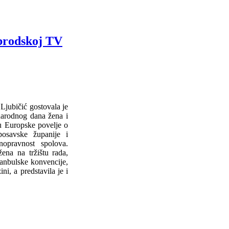
-brodskoj TV
Ljubičić gostovala je
arodnog dana žena i
ju Europske povelje o
posavske županije i
nopravnost spolova.
ena na tržištu rada,
anbulske konvencije,
i, a predstavila je i