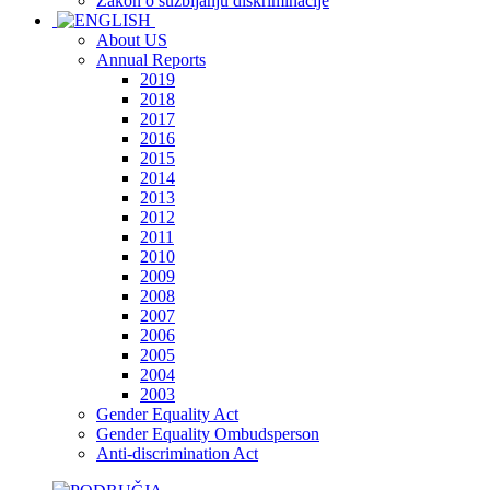
Zakon o suzbijanju diskriminacije
About US
Annual Reports
2019
2018
2017
2016
2015
2014
2013
2012
2011
2010
2009
2008
2007
2006
2005
2004
2003
Gender Equality Act
Gender Equality Ombudsperson
Anti-discrimination Act