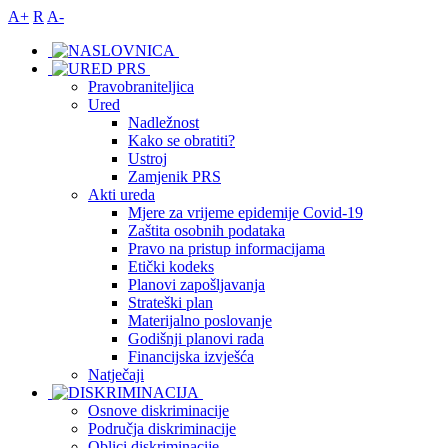
A+
R
A-
Pravobraniteljica
Ured
Nadležnost
Kako se obratiti?
Ustroj
Zamjenik PRS
Akti ureda
Mjere za vrijeme epidemije Covid-19
Zaštita osobnih podataka
Pravo na pristup informacijama
Etički kodeks
Planovi zapošljavanja
Strateški plan
Materijalno poslovanje
Godišnji planovi rada
Financijska izvješća
Natječaji
Osnove diskriminacije
Područja diskriminacije
Oblici diskriminacije