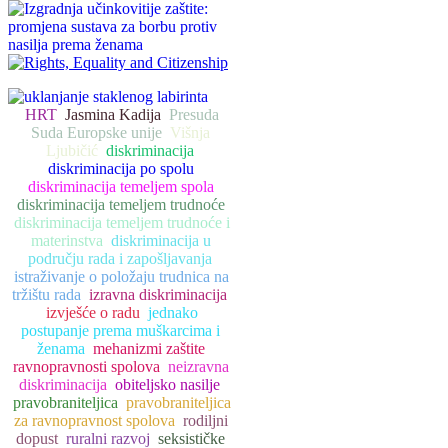
HRT
Jasmina Kadija
Presuda
Suda Europske unije
Višnja
Ljubičić
diskriminacija
diskriminacija po spolu
diskriminacija temeljem spola
diskriminacija temeljem trudnoće
diskriminacija temeljem trudnoće i
materinstva
diskriminacija u
području rada i zapošljavanja
istraživanje o položaju trudnica na
tržištu rada
izravna diskriminacija
izvješće o radu
jednako
postupanje prema muškarcima i
ženama
mehanizmi zaštite
ravnopravnosti spolova
neizravna
diskriminacija
obiteljsko nasilje
pravobraniteljica
pravobraniteljica
za ravnopravnost spolova
rodiljni
dopust
ruralni razvoj
seksističke