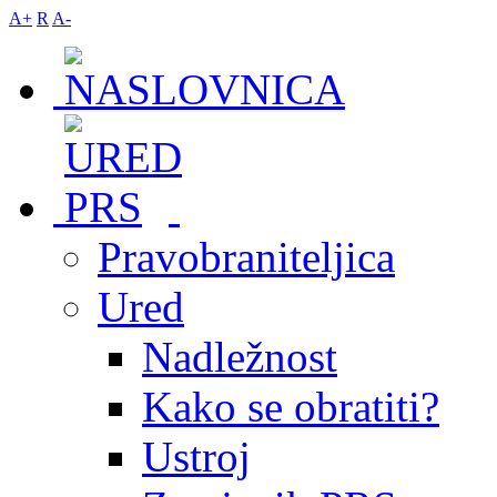
A+
R
A-
Pravobraniteljica
Ured
Nadležnost
Kako se obratiti?
Ustroj