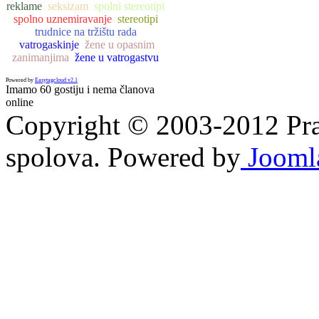
reklame
seksizam
spolni stereotipi
spolno uznemiravanje
stereotipi
trudnice na tržištu rada
vatrogaskinje
žene u opasnim
zanimanjima
žene u vatrogastvu
Powered by
Easytagcloud v2.1
Imamo 60 gostiju i nema članova
online
Copyright © 2003-2012 Prav
spolova. Powered by
Jooml