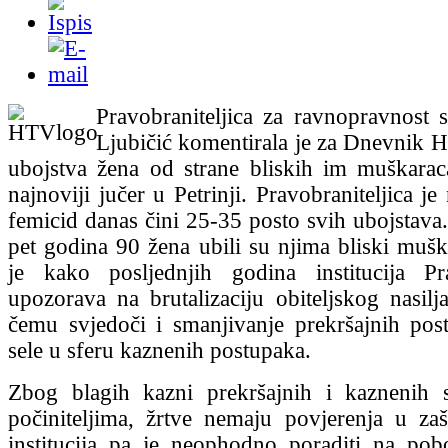
Pravobraniteljica za ravnopravnost 
Ljubičić komentirala je za Dnevnik
ubojstva žena od strane bliskih im muškarac
najnoviji jučer u Petrinji. Pravobraniteljica je
femicid danas čini 25-35 posto svih ubojstava.
pet godina 90 žena ubili su njima bliski muška
je kako posljednjih godina institucija Pra
upozorava na brutalizaciju obiteljskog nasil
čemu svjedoči i smanjivanje prekršajnih pos
sele u sferu kaznenih postupaka.
Zbog blagih kazni prekršajnih i kaznenih
počiniteljima, žrtve nemaju povjerenja u zaš
institucija pa je neophodno poraditi na pob