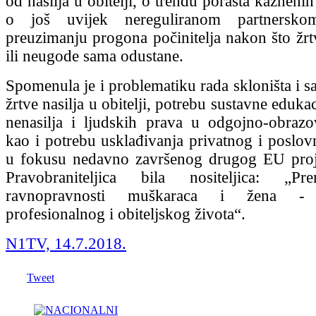
od nasilja u obitelji, o trendu porasta kaznenih 
o još uvijek nereguliranom partnerskom
preuzimanju progona počinitelja nakon što žrt
ili neugode sama odustane.
Spomenula je i problematiku rada skloništa i sa
žrtve nasilja u obitelji, potrebu sustavne edukac
nenasilja i ljudskih prava u odgojno-obraz
kao i potrebu usklađivanja privatnog i poslovn
u fokusu nedavno završenog drugog EU proj
Pravobraniteljica bila nositeljica: „Pr
ravnopravnosti muškaraca i žena - u
profesionalnog i obiteljskog života“.
N1TV, 14.7.2018.
Tweet