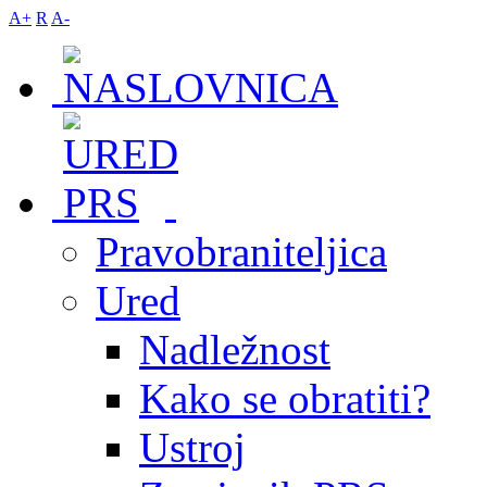
A+
R
A-
Pravobraniteljica
Ured
Nadležnost
Kako se obratiti?
Ustroj