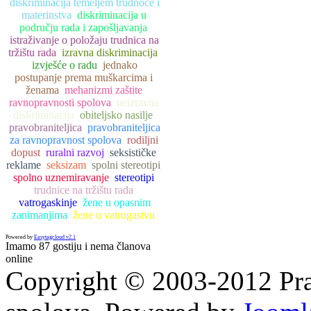
diskriminacija temeljem trudnoće i
materinstva
diskriminacija u
području rada i zapošljavanja
istraživanje o položaju trudnica na
tržištu rada
izravna diskriminacija
izvješće o radu
jednako
postupanje prema muškarcima i
ženama
mehanizmi zaštite
ravnopravnosti spolova
neizravna
diskriminacija
obiteljsko nasilje
pravobraniteljica
pravobraniteljica
za ravnopravnost spolova
rodiljni
dopust
ruralni razvoj
seksističke
reklame
seksizam
spolni stereotipi
spolno uznemiravanje
stereotipi
trudnice na tržištu rada
vatrogaskinje
žene u opasnim
zanimanjima
žene u vatrogastvu
Powered by
Easytagcloud v2.1
Imamo 87 gostiju i nema članova
online
Copyright © 2003-2012 Prav