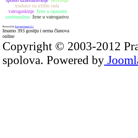
spolno uznemiravanje
stereotipi
trudnice na tržištu rada
vatrogaskinje
žene u opasnim
zanimanjima
žene u vatrogastvu
Powered by
Easytagcloud v2.1
Imamo 393 gostiju i nema članova
online
Copyright © 2003-2012 Prav
spolova. Powered by
Jooml