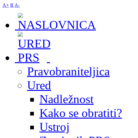
A+
R
A-
Pravobraniteljica
Ured
Nadležnost
Kako se obratiti?
Ustroj