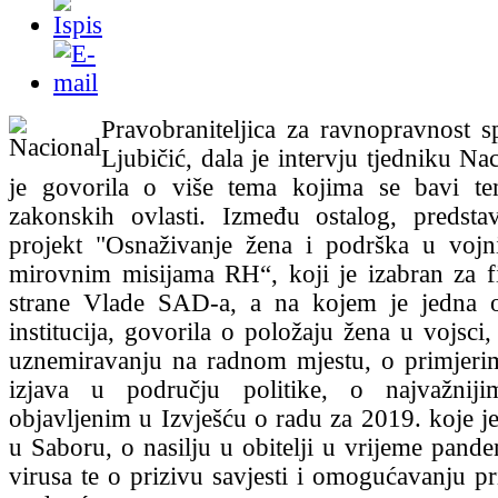
Pravobraniteljica za ravnopravnost s
Ljubičić, dala je intervju tjedniku N
je govorila o više tema kojima se bavi te
zakonskih ovlasti. Između ostalog, predsta
projekt "Osnaživanje žena i podrška u voj
mirovnim misijama RH“, koji je izabran za f
strane Vlade SAD-a, a na kojem je jedna o
institucija, govorila o položaju žena u vojsci
uznemiravanju na radnom mjestu, o primjerim
izjava u području politike, o najvažnij
objavljenim u Izvješću o radu za 2019. koje je
u Saboru, o nasilju u obitelji u vrijeme pand
virusa te o prizivu savjesti i omogućavanju pr