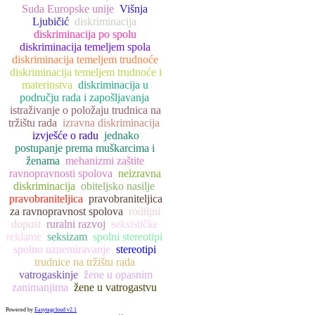
Suda Europske unije
Višnja
Ljubičić
diskriminacija
diskriminacija po spolu
diskriminacija temeljem spola
diskriminacija temeljem trudnoće
diskriminacija temeljem trudnoće i
materinstva
diskriminacija u
području rada i zapošljavanja
istraživanje o položaju trudnica na
tržištu rada
izravna diskriminacija
izvješće o radu
jednako
postupanje prema muškarcima i
ženama
mehanizmi zaštite
ravnopravnosti spolova
neizravna
diskriminacija
obiteljsko nasilje
pravobraniteljica
pravobraniteljica
za ravnopravnost spolova
rodiljni
dopust
ruralni razvoj
seksističke
reklame
seksizam
spolni stereotipi
spolno uznemiravanje
stereotipi
trudnice na tržištu rada
vatrogaskinje
žene u opasnim
zanimanjima
žene u vatrogastvu
Powered by
Easytagcloud v2.1