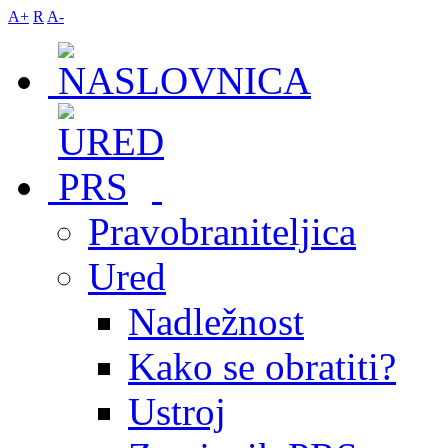
A+
R
A-
Pravobraniteljica
Ured
Nadležnost
Kako se obratiti?
Ustroj