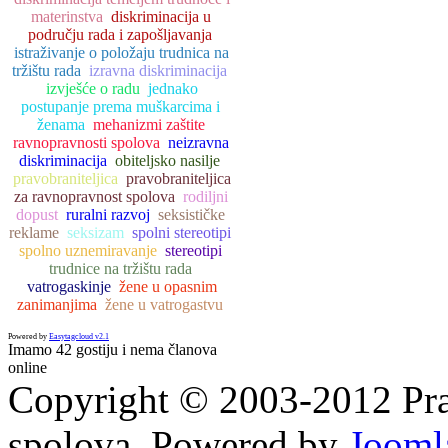
materinstva
diskriminacija u
području rada i zapošljavanja
istraživanje o položaju trudnica na
tržištu rada
izravna diskriminacija
izvješće o radu
jednako
postupanje prema muškarcima i
ženama
mehanizmi zaštite
ravnopravnosti spolova
neizravna
diskriminacija
obiteljsko nasilje
pravobraniteljica
pravobraniteljica
za ravnopravnost spolova
rodiljni
dopust
ruralni razvoj
seksističke
reklame
seksizam
spolni stereotipi
spolno uznemiravanje
stereotipi
trudnice na tržištu rada
vatrogaskinje
žene u opasnim
zanimanjima
žene u vatrogastvu
Powered by
Easytagcloud v2.1
Imamo 42 gostiju i nema članova
online
Copyright © 2003-2012 Prav
spolova. Powered by
Jooml