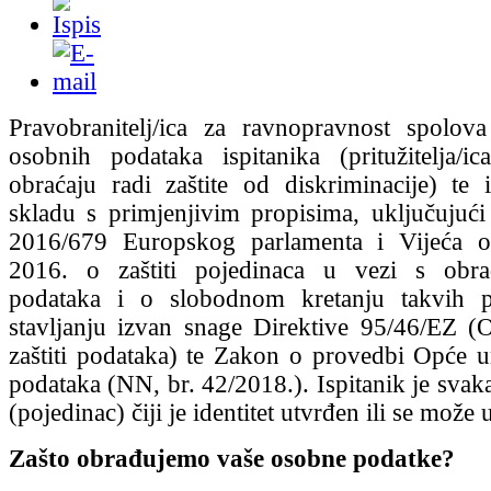
Pravobranitelj/ica za ravnopravnost spolov
osobnih podataka ispitanika (pritužitelja/i
obraćaju radi zaštite od diskriminacije) te
skladu s primjenjivim propisima, uključuju
2016/679 Europskog parlamenta i Vijeća o
2016. o zaštiti pojedinaca u vezi s obr
podataka i o slobodnom kretanju takvih 
stavljanju izvan snage Direktive 95/46/EZ 
zaštiti podataka) te Zakon o provedbi Opće ur
podataka (NN, br. 42/2018.). Ispitanik je svak
(pojedinac) čiji je identitet utvrđen ili se može u
Zašto obrađujemo vaše osobne podatke?