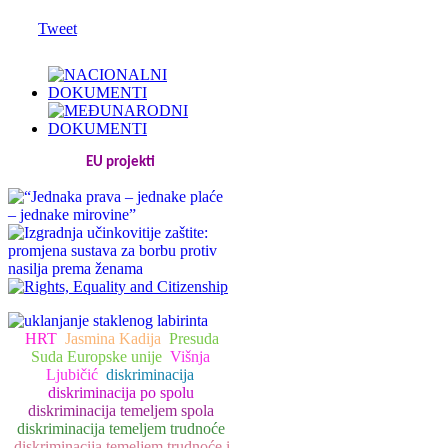
Tweet
EU projekti
HRT
Jasmina Kadija
Presuda
Suda Europske unije
Višnja
Ljubičić
diskriminacija
diskriminacija po spolu
diskriminacija temeljem spola
diskriminacija temeljem trudnoće
diskriminacija temeljem trudnoće i