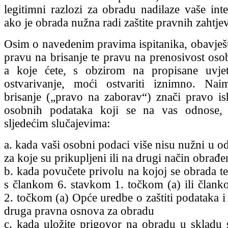
legitimni razlozi za obradu nadilaze vaše int
ako je obrada nužna radi zaštite pravnih zahtje
Osim o navedenim pravima ispitanika, obavješ
pravu na brisanje te pravu na prenosivost oso
a koje ćete, s obzirom na propisane uvje
ostvarivanje, moći ostvariti iznimno. Na
brisanje („pravo na zaborav“) znači pravo ish
osobnih podataka koji se na vas odnose,
sljedećim slučajevima:
a. kada vaši osobni podaci više nisu nužni u o
za koje su prikupljeni ili na drugi način obrađe
b. kada povučete privolu na kojoj se obrada te
s člankom 6. stavkom 1. točkom (a) ili član
2. točkom (a) Opće uredbe o zaštiti podataka i
druga pravna osnova za obradu
c. kada uložite prigovor na obradu u skladu