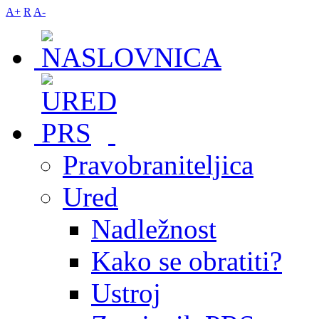
A+
R
A-
Pravobraniteljica
Ured
Nadležnost
Kako se obratiti?
Ustroj