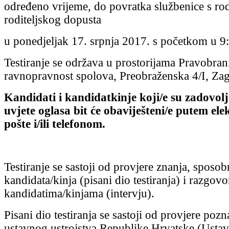
određeno vrijeme, do povratka službenice s rod
roditeljskog dopusta
u ponedjeljak 17. srpnja 2017. s početkom u 9:
Testiranje se održava u prostorijama Pravobrani
ravnopravnost spolova, Preobraženska 4/I, Zag
Kandidati i kandidatkinje koji/e su zadovolj
uvjete oglasa bit će obaviješteni/e putem el
pošte i/ili telefonom.
Testiranje se sastoji od provjere znanja, sposobn
kandidata/kinja (pisani dio testiranja) i razgov
kandidatima/kinjama (intervju).
Pisani dio testiranja se sastoji od provjere po
ustavnog ustrojstva Republike Hrvatske (Ust