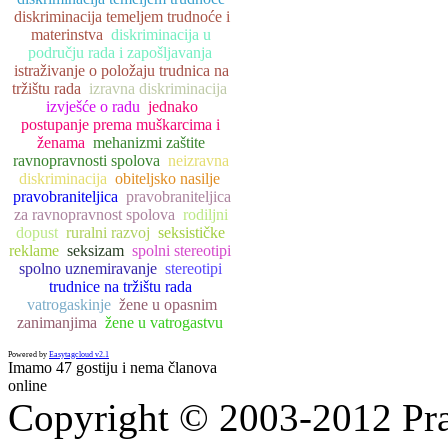
diskriminacija temeljem trudnoće i
materinstva
diskriminacija u
području rada i zapošljavanja
istraživanje o položaju trudnica na
tržištu rada
izravna diskriminacija
izvješće o radu
jednako
postupanje prema muškarcima i
ženama
mehanizmi zaštite
ravnopravnosti spolova
neizravna
diskriminacija
obiteljsko nasilje
pravobraniteljica
pravobraniteljica
za ravnopravnost spolova
rodiljni
dopust
ruralni razvoj
seksističke
reklame
seksizam
spolni stereotipi
spolno uznemiravanje
stereotipi
trudnice na tržištu rada
vatrogaskinje
žene u opasnim
zanimanjima
žene u vatrogastvu
Powered by
Easytagcloud v2.1
Imamo 47 gostiju i nema članova
online
Copyright © 2003-2012 Prav