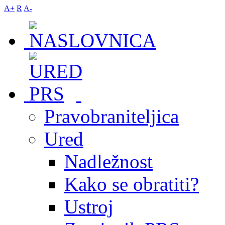
A+
R
A-
Pravobraniteljica
Ured
Nadležnost
Kako se obratiti?
Ustroj